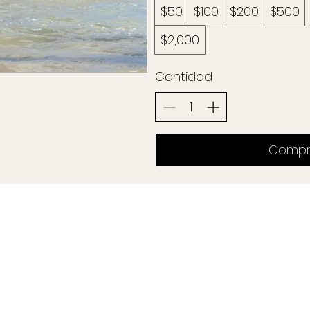
$50
$100
$200
$500
$2,000
Cantidad
Compr
REC
C
Contáctenos