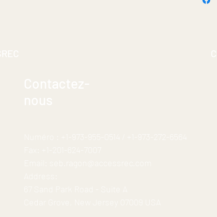
SREC
C
Contactez-
nous
Numéro :
+1-973-955-0514
/
+1-973-272-6564
Fax:
+1-201-624-7007
Email:
seb.ragon@accessrec.com
Address:
67 Sand Park Road - Suite A
Cedar Grove, New Jersey 07009 USA