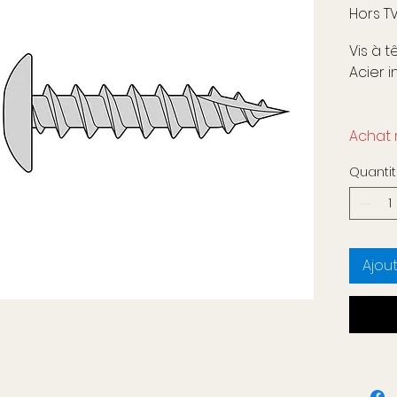
Hors T
Vis à t
Acier 
Achat
Quanti
Article
acier i
8
Ajou