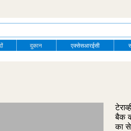
ों
दुकान
एक्सेसआरईसी
स
टेराव
बैक व
का स