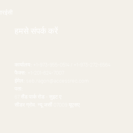
आरईसी
हमसे संपर्क करें
कार्यालय:
+1-973-955-0514
/
+1-973-272-6564
फैक्स:
+1-201-624-7007
ईमेल:
seb.ragon@accessrec.com
पता:
67 सैंड पार्क रोड - सुइट ए
सीडर ग्रोव, न्यू जर्सी 07009 यूएसए