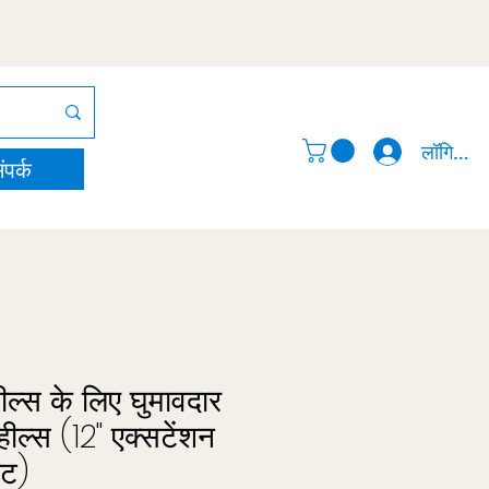
लॉगिन करे
ंपर्क
्हील्स के लिए घुमावदार
्हील्स (12" एक्सटेंशन
ेट)