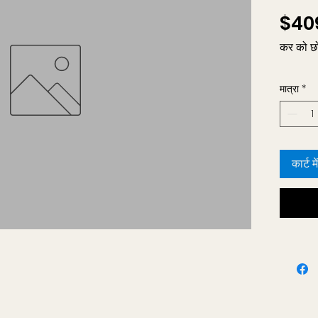
$40
कर को छ
मात्रा
*
कार्ट मे