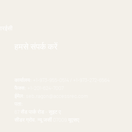
आरईसी
हमसे संपर्क करें
कार्यालय:
+1-973-955-0514
/
+1-973-272-6564
फैक्स:
+1-201-624-7007
ईमेल:
seb.ragon@accessrec.com
पता:
67 सैंड पार्क रोड - सुइट ए
सीडर ग्रोव, न्यू जर्सी 07009 यूएसए