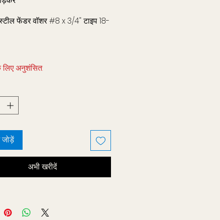
ोड़कर
 स्टील फेंडर वॉशर #8 x 3/4" टाइप 18-
े लिए अनुशंसित:
S0001 - #8 x 1-1/2" ट्रस-हेड
 305 स्टेनलेस स्टील
ं जोड़ें
अभी खरीदें