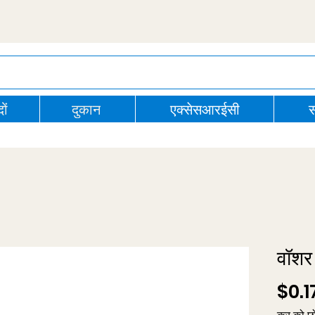
ों
दुकान
एक्सेसआरईसी
स
वॉश
$0.1