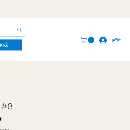
लॉगिन करे
ंपर्क
र #8
मूल्य
7