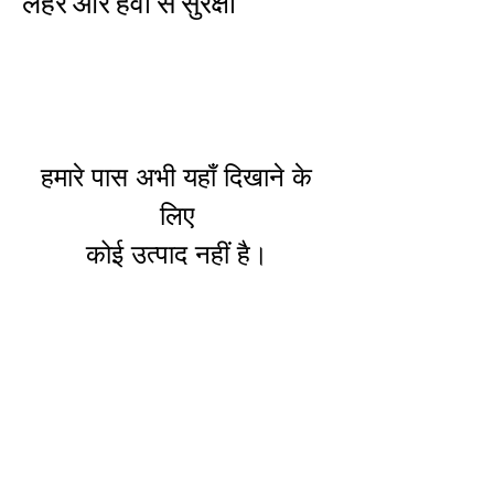
लहर और हवा से सुरक्षा
हमारे पास अभी यहाँ दिखाने के
लिए
कोई उत्पाद नहीं है।
महत्वपूर्ण लिंक
हमारे बारे में
गोपनीयता नीति
नियम और शर्तें
AccessRec PDF - Engli
sh