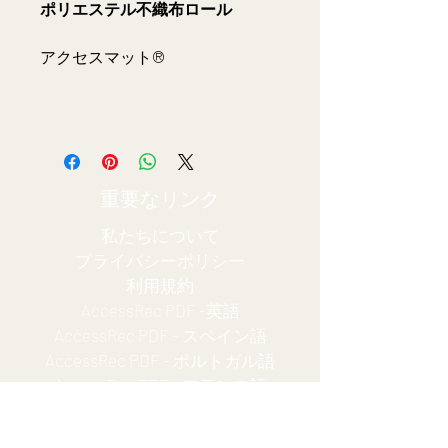
ポリエステル不織布ロール
アクセスマット®
ホテルやリゾート、郡、市、町、
国立公園や州立公園、その他の政
府機関や非営利団体の職員、また
重要なリンク
ビーチのアクセシビリティを向上
させたいと考えている個人は、建
私たちについて
築障壁法およびアメリカ障害者法
プライバシーポリシー
(ADA) のガイドラインに準拠する
利用規約
当社の
ABA/ADA ビーチ準拠
AccessRec PDF -
英語
AccessMat®
システムの提供を
AccessRec PDF - スペイン語
検討する必要があります。
AccessRec PDF - ポルトガル語
AccessRec PDF - フランス語
AccessRec PDF - 日本語
AccessMat®
ビーチアクセシビ
AccessRec PDF - ヒンディー語
リティマットは、
恒久的または一