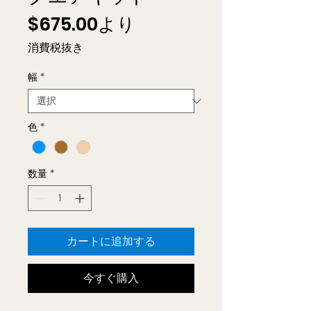
セ
$675.00
より
ー
消費税抜き
ル
幅
*
価
格
色
*
数量
*
カートに追加する
今すぐ購入