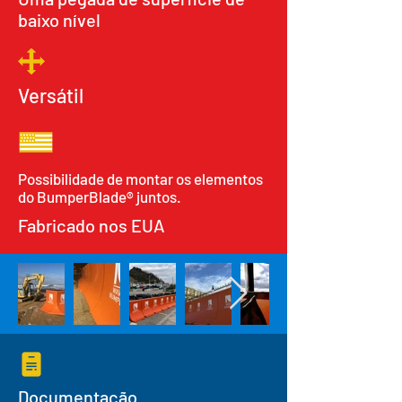
baixo nível
Versátil
Possibilidade de montar os elementos
do BumperBlade® juntos.
Fabricado nos EUA
Documentação