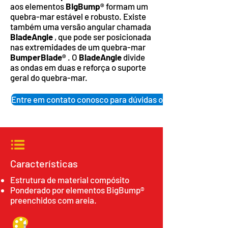
aos elementos
BigBump®
formam um
quebra-mar estável e robusto. Existe
também uma versão angular chamada
BladeAngle
, que pode ser posicionada
nas extremidades de um quebra-mar
BumperBlade®
. O
BladeAngle
divide
as ondas em duas e reforça o suporte
geral do quebra-mar.
Entre em contato conosco para dúvidas ou para efetuar u
Características
Estrutura de material compósito
Ponderado por elementos BigBump®
preenchidos com areia.