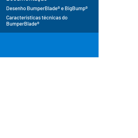
Desenho BumperBlade® e BigBump®
Características técnicas do
BumperBlade®