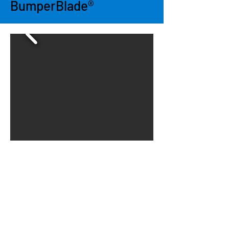
BumperBlade®