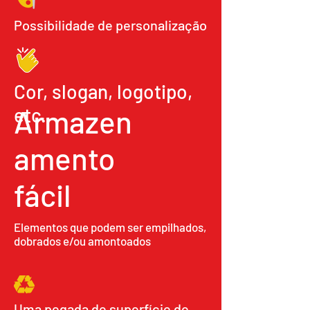
Possibilidade de personalização
Cor, slogan, logotipo,
etc.
Armazen
amento
fácil
Elementos que podem ser empilhados,
dobrados e/ou amontoados
Uma pegada de superfície de