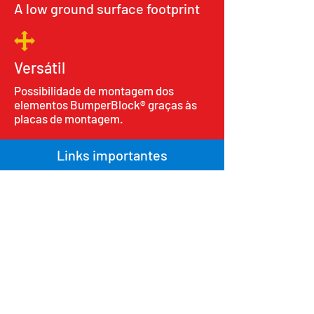
A low ground surface footprint
Versátil
Possibilidade de montagem dos
elementos BumperBlock® graças às
placas de montagem.
Links importantes
Sobre nós
política de Privacidade
Termos e Condições
AccessRec PDF -
Inglês
AccessRec PDF - Espanhol
AccessRec PDF - Português
AccessRec PDF - Francês
AccessRec PDF - Japonês