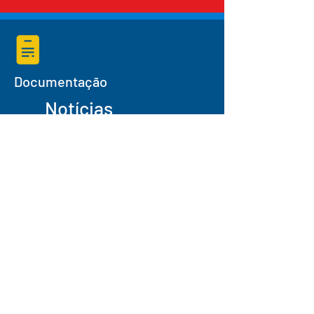
Documentação
Notícias
Desenho FenceBlade®
Características técnicas gerais do
FenceBlade®
Links importantes
Sobre nós
política de Privacidade
Termos e Condições
AccessRec PDF -
Inglês
AccessRec PDF - Espanhol
AccessRec PDF - Português