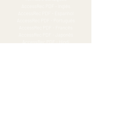
AccessRec PDF -
Inglês
AccessRec PDF - Espanhol
AccessRec PDF - Português
AccessRec PDF - Francês
AccessRec PDF - Japonês
AccessRec PDF - Hindi
Tapetes de mobilidade para praia ADA
Contate-nos
Escritório:
+1-973-955-0514
/
+1-973-272-
6564
Fax:
+1-201-624-7007
E-mail:
seb.ragon@accessrec.com
Endereço:
67 Sand Park Road - Suite A
Cedar Grove, New Jersey 07009 USA
Seguir